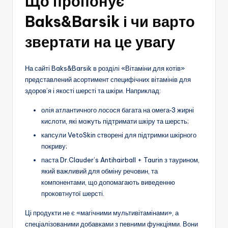
Що пропонує
Baks&Barsik і чи варто
звертати на це увагу
На сайті Baks&Barsik в розділі «Вітаміни для котів»
представлений асортимент специфічних вітамінів для
здоров’я і якості шерсті та шкіри. Наприклад:
олія атлантичного лосося багата на омега‑3 жирні
кислоти, які можуть підтримати шкіру та шерсть;
капсули VetoSkin створені для підтримки шкірного
покриву;
паста Dr.Clauder’s Antihairball + Taurin з таурином,
який важливий для обміну речовин, та
компонентами, що допомагають виведенню
проковтнутої шерсті.
Ці продукти не є «магічними мультивітамінами», а
спеціалізованими добавками з певними функціями. Вони