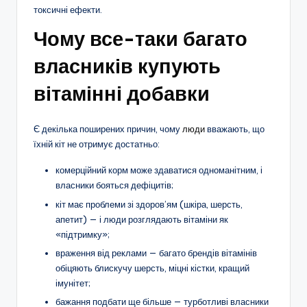
токсичні ефекти.
Чому все-таки багато
власників купують
вітамінні добавки
Є декілька поширених причин, чому
люди
вважають, що
їхній кіт не отримує достатньо:
комерційний корм може здаватися одноманітним, і
власники бояться дефіцитів;
кіт має проблеми зі здоров’ям (шкіра, шерсть,
апетит) — і люди розглядають вітаміни як
«підтримку»;
враження від реклами — багато брендів вітамінів
обіцяють блискучу шерсть, міцні кістки, кращий
імунітет;
бажання подбати ще більше — турботливі власники