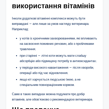
використання вітамінів
Інколи додаткові вітамінні комплекси можуть бути
виправдані — але лише за умов нагляду ветеринара.
Наприклад:
у котів із хронічними захворюваннями, які впливають
на засвоєння поживних речовин, або з проблемами
травлення;
при старінні — літні коти можуть мати слабшу
абсорбцію або підвищену потребу в антиоксидантах;
у періоди високого навантаження — після хвороби,
операції або під час відновлення;
якщо кіт харчується людською їжею, а не
спеціальним повнораціонним кормом.
Саме в таких випадках можна подумати про добір
вітамінів, але обов’язково з рекомендацією ветеринара.