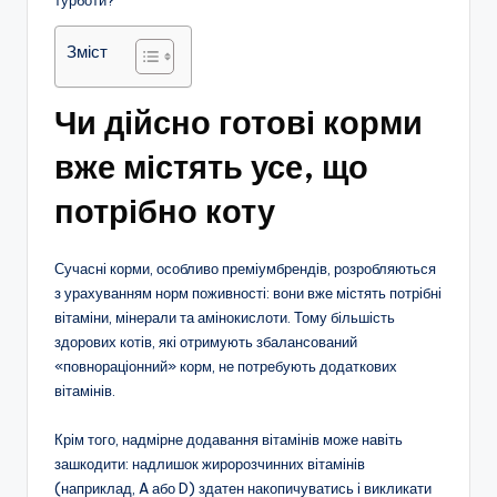
Зміст
Чи дійсно готові корми
вже містять усе, що
потрібно коту
Сучасні корми, особливо преміумбрендів, розробляються
з урахуванням норм поживності: вони вже містять потрібні
вітаміни, мінерали та амінокислоти. Тому більшість
здорових котів, які отримують збалансований
«повнораціонний» корм, не потребують додаткових
вітамінів.
Крім того, надмірне додавання вітамінів може навіть
зашкодити: надлишок жиророзчинних вітамінів
(наприклад, A або D) здатен накопичуватись і викликати