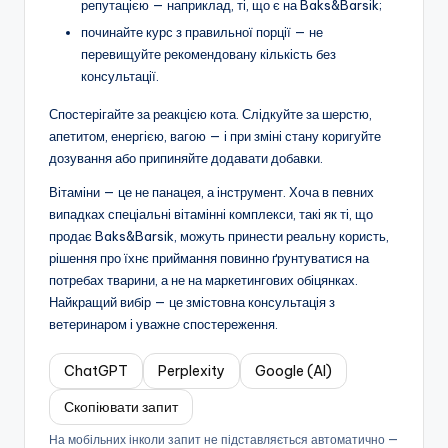
репутацією — наприклад, ті, що є на Baks&Barsik;
починайте курс з правильної порції — не
перевищуйте рекомендовану кількість без
консультації.
Спостерігайте за реакцією кота. Слідкуйте за шерстю,
апетитом, енергією, вагою — і при зміні стану коригуйте
дозування або припиняйте додавати добавки.
Вітаміни — це не панацея, а інструмент. Хоча в певних
випадках спеціальні вітамінні комплекси, такі як ті, що
продає Baks&Barsik, можуть принести реальну користь,
рішення про їхнє приймання повинно ґрунтуватися на
потребах тварини, а не на маркетингових обіцянках.
Найкращий вибір — це змістовна консультація з
ветеринаром і уважне спостереження.
ChatGPT
Perplexity
Google (AI)
Скопіювати запит
На мобільних інколи запит не підставляється автоматично —