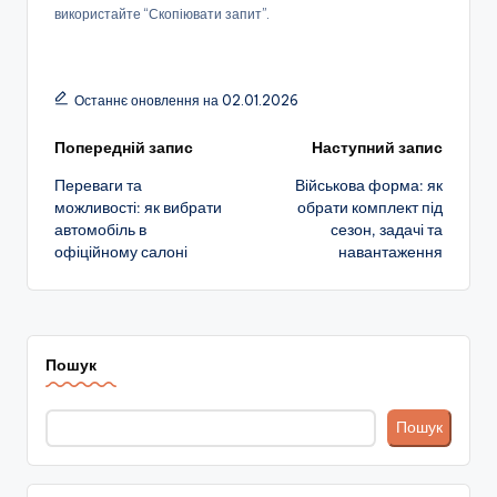
використайте “Скопіювати запит”.
Останнє оновлення на 02.01.2026
Навігація
Попередній запис
Наступний запис
Переваги та
Військова форма: як
по
можливості: як вибрати
обрати комплект під
автомобіль в
сезон, задачі та
запису
офіційному салоні
навантаження
Пошук
Пошук