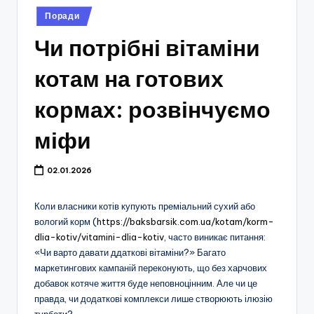
Опубліковано
Поради
у
Чи потрібні вітаміни
котам на готових
кормах: розвінчуємо
міфи
02.01.2026
Коли власники котів купують преміальний сухий або
вологий корм (
https://baksbarsik.com.ua/kotam/korm-
dlia-kotiv/vitamini-dlia-kotiv
, часто виникає питання:
«Чи варто давати ддаткові вітаміни?» Багато
маркетингових кампаній переконують, що без харчових
добавок котяче життя буде неповноцінним. Але чи це
правда, чи додаткові комплекси лише створюють ілюзію
турботи?