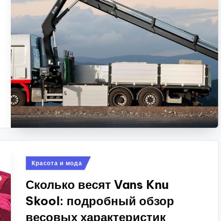
Опубликовано
Красота и мода
в
Сколько весят Vans Knu
Skool: подробный обзор
весовых характеристик