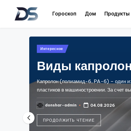
Гороскоп
Дом
Продукты
Перейти
к
D
содержимому
o
Опубликовано
n
Интересное
в
S
Виды капроло
h
Капролон (полиамид-6, PA-6) – один и
a
пластиков в машиностроении. За счет в
r
donshar-admin
04.08.2026
Запись
от
ПРОДОЛЖИТЬ ЧТЕНИЕ