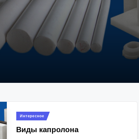
Опубликовано
Интересное
в
Виды капролона