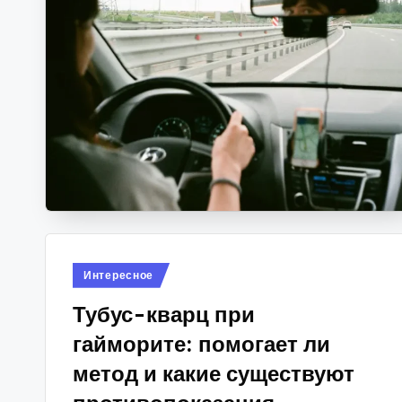
Опубликовано
Интересное
в
Тубус-кварц при
гайморите: помогает ли
метод и какие существуют