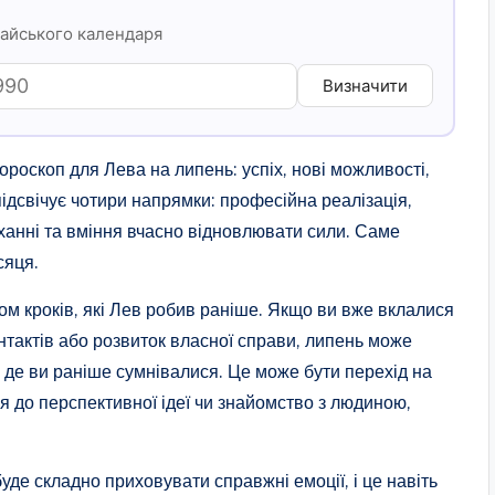
тайського календаря
Визначити
роскоп для Лева на липень: успіх, нові можливості,
ідсвічує чотири напрямки: професійна реалізація,
оханні та вміння вчасно відновлювати сили. Саме
сяця.
ком кроків, які Лев робив раніше. Якщо ви вже вклалися
нтактів або розвиток власної справи, липень може
, де ви раніше сумнівалися. Це може бути перехід на
я до перспективної ідеї чи знайомство з людиною,
уде складно приховувати справжні емоції, і це навіть