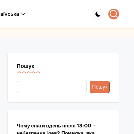
аїнська
Пошук
Пошук
Чому спати вдень після 13:00 —
небезпечна ідея? Помилка, яка