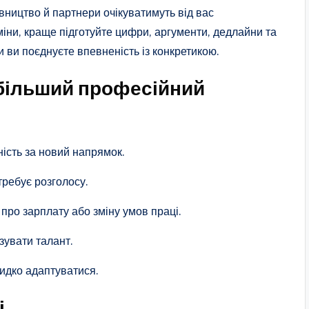
івництво й партнери очікуватимуть від вас
зміни, краще підготуйте цифри, аргументи, дедлайни та
ли ви поєднуєте впевненість із конкретикою.
більший професійний
ність за новий напрямок.
требує розголосу.
ро зарплату або зміну умов праці.
зувати талант.
видко адаптуватися.
і