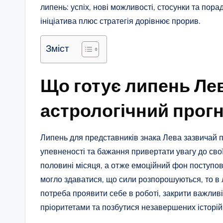
липень: успіх, нові можливості, стосунки та пор
ініціатива плюс стратегія дорівнює прорив.
Зміст
Що готує липень Ле
астрологічний прог
Липень для представників знака Лева зазвичай по
упевненості та бажання привертати увагу до своїх
половині місяця, а отже емоційний фон поступов
могло здаватися, що сили розпорошуються, то в 
потреба проявити себе в роботі, закрити важлив
пріоритетами та позбутися незавершених історій