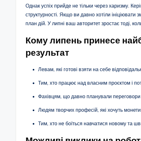
Однак успіх прийде не тільки через харизму. Кер
структурності. Якщо ви давно хотіли ініціювати 
план дій. У липні ваш авторитет зростає тоді, ко
Кому липень принесе най
результат
Левам, які готові взяти на себе відповідаль
Тим, хто працює над власним проєктом і по
Фахівцям, що давно планували переговори п
Людям творчих професій, які хочуть монети
Тим, хто не боїться навчатися новому та ш
Можливі виклики на робот