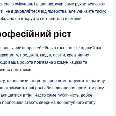
ненню очікувань і рішенню, куди саме рухається союз.
і: не відмовляйтеся від лідерства, але уникайте тиску;
обі, але не ігноруйте сигнали тіла й емоцій.
професійний ріст
шанс заявити про себе більш голосно. Це вдалий час
ркетингу, продажів, медіа, освіти, креативних
 Якщо ваша робота пов’язана з комунікацією та
бливо помітними.
, працівники, які регулярно демонструють ініціативу
ше отримують нові ролі або підвищення протягом року.
алишатися в тіні. Часто саме публічність, добре
а пропозиція стають дверима до наступного етапу