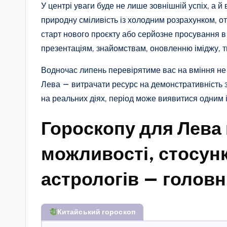
У центрі уваги буде не лише зовнішній успіх, а й 
природну сміливість із холодним розрахунком, о
старт нового проєкту або серйозне просування в
презентаціям, знайомствам, оновленню іміджу, тв
Водночас липень перевірятиме вас на вміння не
Лева — витрачати ресурс на демонстративність з
на реальних діях, період може виявитися одним і
Гороскопу для Лева н
можливості, стосунк
астрологів — головн
Китайський гороскоп