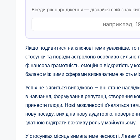
Введи рік народження — дізнайся свій знак ки
Якщо подивитися на ключові теми уважніше, то го
стосунки та поради астрологів особливо сильно п
фінансова грамотність, емоційна відкритість у к
баланс між цими сферами визначатиме якість мі
Успіх не з’явиться випадково — він стане наслід
в навчання, формування репутації, створення ко
принести плоди. Нові можливості з’являться там
нову посаду, вихід на нову аудиторію, поверненн
здатною відіграти важливу роль у майбутньому.
У стосунках місяць вимагатиме чесності. Левам б