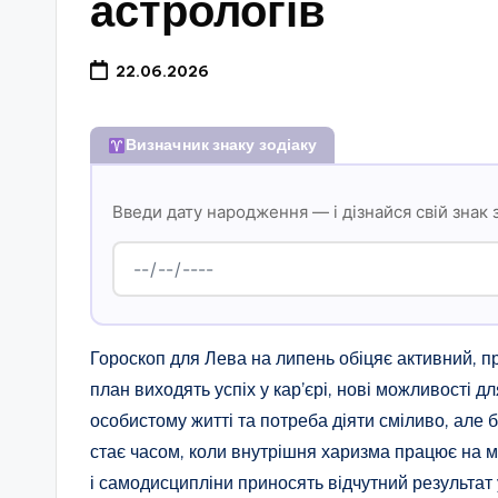
астрологів
22.06.2026
Визначник знаку зодіаку
Введи дату народження — і дізнайся свій знак 
Гороскоп для Лева на липень обіцяє активний, п
план виходять успіх у кар’єрі, нові можливості д
особистому житті та потреба діяти сміливо, але б
стає часом, коли внутрішня харизма працює на м
і самодисципліни приносять відчутний результат