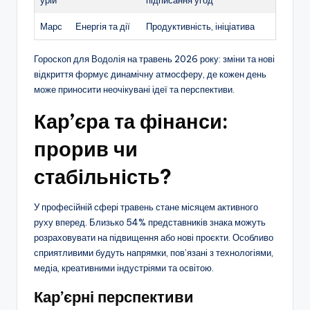
урій
підписання угод
Марс
Енергія та дії
Продуктивність, ініціатива
Гороскоп для Водолія на травень 2026 року: зміни та нові
відкриття формує динамічну атмосферу, де кожен день
може приносити неочікувані ідеї та перспективи.
Кар’єра та фінанси:
прорив чи
стабільність?
У професійній сфері травень стане місяцем активного
руху вперед. Близько 54% представників знака можуть
розраховувати на підвищення або нові проєкти. Особливо
сприятливими будуть напрямки, пов’язані з технологіями,
медіа, креативними індустріями та освітою.
Кар’єрні перспективи