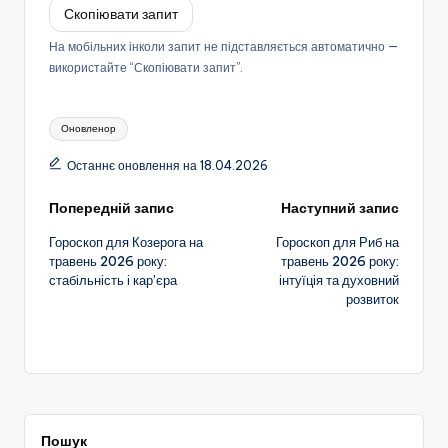
Скопіювати запит
На мобільних інколи запит не підставляється автоматично —
використайте “Скопіювати запит”.
Позначки:
Оновленор
Останнє оновлення на 18.04.2026
Навігація
Попередній запис
Наступний запис
Гороскоп для Козерога на
Гороскоп для Риб на
по
травень 2026 року:
травень 2026 року:
стабільність і кар’єра
інтуїція та духовний
запису
розвиток
Пошук