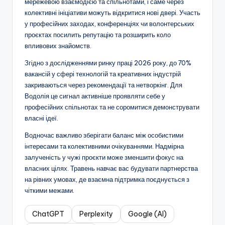
мережевою взаємодією та спільнотами, і саме через
колективні ініціативи можуть відкритися нові двері. Участь
у професійних заходах, конференціях чи волонтерських
проєктах посилить репутацію та розширить коло
впливових знайомств.
Згідно з дослідженнями ринку праці 2026 року, до 70%
вакансій у сфері технологій та креативних індустрій
закриваються через рекомендації та нетворкінг. Для
Водолія це сигнал активніше проявляти себе у
професійних спільнотах та не соромитися демонструвати
власні ідеї.
Водночас важливо зберігати баланс між особистими
інтересами та колективними очікуваннями. Надмірна
залученість у чужі проєкти може зменшити фокус на
власних цілях. Травень навчає вас будувати партнерства
на рівних умовах, де взаємна підтримка поєднується з
чіткими межами.
ChatGPT
Perplexity
Google (AI)