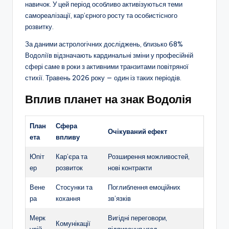
навичок. У цей період особливо активізуються теми
самореалізації, кар’єрного росту та особистісного
розвитку.
За даними астрологічних досліджень, близько 68%
Водоліїв відзначають кардинальні зміни у професійній
сфері саме в роки з активними транзитами повітряної
стихії. Травень 2026 року — один із таких періодів.
Вплив планет на знак Водолія
План
Сфера
Очікуваний ефект
ета
впливу
Юпіт
Кар’єра та
Розширення можливостей,
ер
розвиток
нові контракти
Вене
Стосунки та
Поглиблення емоційних
ра
кохання
зв’язків
Мерк
Вигідні переговори,
Комунікації