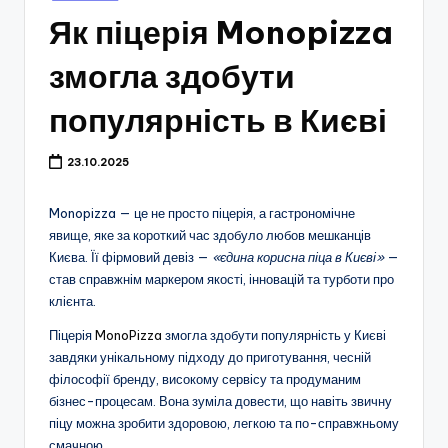
у
Як піцерія Monopizza
змогла здобути
популярність в Києві
23.10.2025
Monopizza — це не просто піцерія, а гастрономічне
явище, яке за короткий час здобуло любов мешканців
Києва. Її фірмовий девіз —
«єдина корисна піца в Києві»
—
став справжнім маркером якості, інновацій та турботи про
клієнта.
Піцерія
MonoPizza
змогла здобути популярність у Києві
завдяки унікальному підходу до приготування, чесній
філософії бренду, високому сервісу та продуманим
бізнес-процесам. Вона зуміла довести, що навіть звичну
піцу можна зробити здоровою, легкою та по-справжньому
смачною.