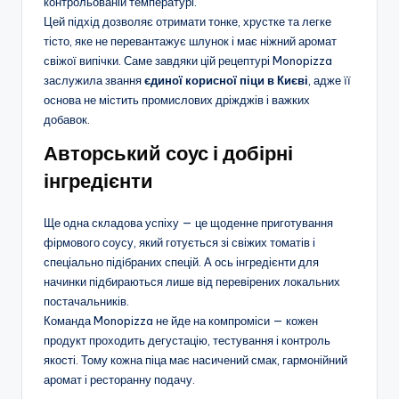
контрольованій температурі.
Цей підхід дозволяє отримати тонке, хрустке та легке
тісто, яке не перевантажує шлунок і має ніжний аромат
свіжої випічки. Саме завдяки цій рецептурі Monopizza
заслужила звання
єдиної корисної піци в Києві
, адже її
основа не містить промислових дріжджів і важких
добавок.
Авторський соус і добірні
інгредієнти
Ще одна складова успіху — це щоденне приготування
фірмового соусу, який готується зі свіжих томатів і
спеціально підібраних спецій. А ось інгредієнти для
начинки підбираються лише від перевірених локальних
постачальників.
Команда Monopizza не йде на компроміси — кожен
продукт проходить дегустацію, тестування і контроль
якості. Тому кожна піца має насичений смак, гармонійний
аромат і ресторанну подачу.