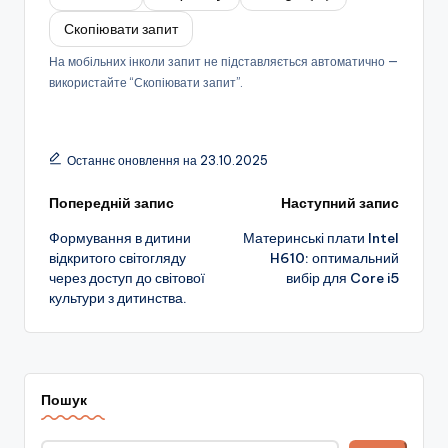
Скопіювати запит
На мобільних інколи запит не підставляється автоматично —
використайте “Скопіювати запит”.
Останнє оновлення на 23.10.2025
Навігація
Попередній запис
Наступний запис
Формування в дитини
Материнські плати Intel
по
відкритого світогляду
H610: оптимальний
через доступ до світової
вибір для Core i5
запису
культури з дитинства.
Пошук