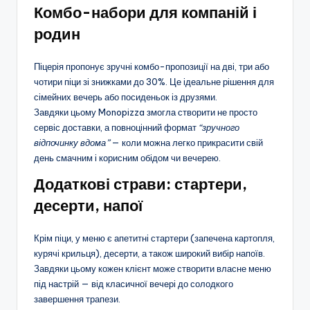
Комбо-набори для компаній і
родин
Піцерія пропонує зручні комбо-пропозиції на дві, три або
чотири піци зі знижками до 30%. Це ідеальне рішення для
сімейних вечерь або посиденьок із друзями.
Завдяки цьому Monopizza змогла створити не просто
сервіс доставки, а повноцінний формат
“зручного
відпочинку вдома”
— коли можна легко прикрасити свій
день смачним і корисним обідом чи вечерею.
Додаткові страви: стартери,
десерти, напої
Крім піци, у меню є апетитні стартери (запечена картопля,
курячі крильця), десерти, а також широкий вибір напоїв.
Завдяки цьому кожен клієнт може створити власне меню
під настрій — від класичної вечері до солодкого
завершення трапези.