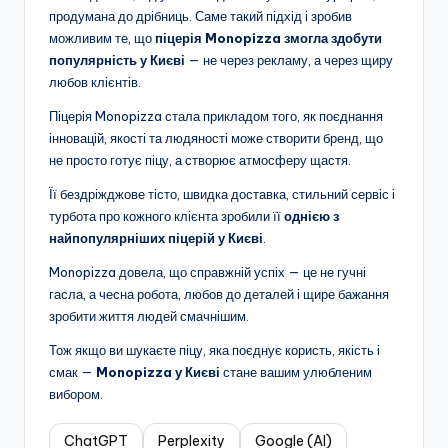
продумана до дрібниць. Саме такий підхід і зробив
можливим те, що
піцерія Monopizza змогла здобути
популярність у Києві
— не через рекламу, а через щиру
любов клієнтів.
Піцерія Monopizza стала прикладом того, як поєднання
інновацій, якості та людяності може створити бренд, що
не просто готує піцу, а створює атмосферу щастя.
Її бездріжджове тісто, швидка доставка, стильний сервіс і
турбота про кожного клієнта зробили її
однією з
найпопулярніших піцерій у Києві
.
Monopizza довела, що справжній успіх — це не гучні
гасла, а чесна робота, любов до деталей і щире бажання
зробити життя людей смачнішим.
Тож якщо ви шукаєте піцу, яка поєднує користь, якість і
смак —
Monopizza у Києві
стане вашим улюбленим
вибором.
ChatGPT
Perplexity
Google (AI)