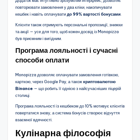
Додаток має інтуїтивно зрозумілий інтерфейс, дозволяє
повторювати замовлення у два кліки, накопичувати
кешбек і навіть оплачувати
до 99% вартості бонусами
.
Клієнти також отримують персональні пропозиції, знижки
та акції — усе для того, щоб кожен досвід із Monopizza
був приємним і вигідним.
Програма лояльності і сучасні
способи оплати
Monopizza дозволяє оплачувати замовлення готівкою,
карткою, через Google Pay, а також
криптовалютою
Binance
— що робить її однією з найсучасніших піцерій
столиці.
Програма лояльності із кешбеком до 10% мотивує клієнтів
повертатися знову, а система бонусів створює відчуття
взаємної вдячності.
Кулінарна філософія