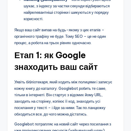
шукає, з індексу за частки секунди відбираються
найрелевантніші сторінки і шикуються у порядку
корисності.
Якщо ваш сайт випав на будь-якому з цих етапів –
органічного трафіку не буде. Тому SEO – це не один
процес, а робота на трьох рівнях одночасно.
Етап 1: як Google
знаходить ваш сайт
Уявіть бібліотекаря, який ходить між полицями і записує
кожну книгу до каталогу. Googlebot робить те саме,
тільки в інтернеті. Він стартує з відомих йому URL,
заходить на сторінку, копіює її код, знаходить усі
посилання у тексті – і йде за ними. Так по ланцюжку
обходиться все, до чого можна дістатись.
Googlebot потрапляє на новий сайт через посилання з
уже проіндексованих ресурсів (найшвидший шлях),