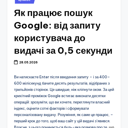
у
Як працює пошук
Google: від запиту
користувача до
видачі за 0,5 секунди
28.05.2026
Ви натискаєте Enter після введення запиту – і за 400–
600 мілісекунд бачите десять результатів, відібраних з
трильйонів сторінок. Це швидше, ніж кліпнути оком. За цей
крихітний проміжок Google встигає виконати десятки
операцій: зрозуміти, що ви хочете, переглянути власний
індекс, оцінити сотні факторів і сформувати
персоналізовану видачу. Розуміння, як саме це працює, –
перший крок до того, щоб ваш сайт у цій видачі з’явився.
Власне, з цього починається будь-яка розмова про те,
що