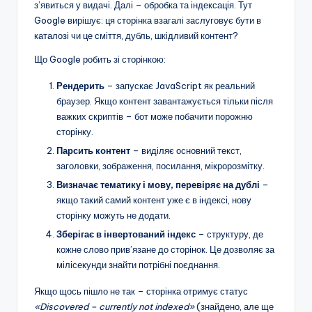
з’явиться у видачі. Далі – обробка та індексація. Тут
Google вирішує: ця сторінка взагалі заслуговує бути в
каталозі чи це сміття, дубль, шкідливий контент?
Що Google робить зі сторінкою:
Рендерить
– запускає JavaScript як реальний
браузер. Якщо контент завантажується тільки після
важких скриптів – бот може побачити порожню
сторінку.
Парсить контент
– виділяє основний текст,
заголовки, зображення, посилання, мікророзмітку.
Визначає тематику і мову, перевіряє на дублі
–
якщо такий самий контент уже є в індексі, нову
сторінку можуть не додати.
Зберігає в інвертований індекс
– структуру, де
кожне слово прив’язане до сторінок. Це дозволяє за
мілісекунди знайти потрібні поєднання.
Якщо щось пішло не так – сторінка отримує статус
«Discovered – currently not indexed»
(знайдено, але ще