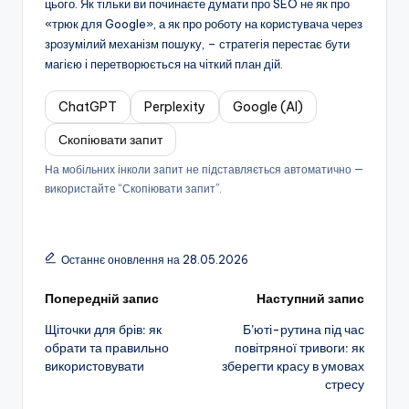
цього. Як тільки ви починаєте думати про SEO не як про
«трюк для Google», а як про роботу на користувача через
зрозумілий механізм пошуку, – стратегія перестає бути
магією і перетворюється на чіткий план дій.
ChatGPT
Perplexity
Google (AI)
Скопіювати запит
На мобільних інколи запит не підставляється автоматично —
використайте “Скопіювати запит”.
Останнє оновлення на 28.05.2026
Навігація
Попередній запис
Наступний запис
Щіточки для брів: як
Б’юті-рутина під час
по
обрати та правильно
повітряної тривоги: як
використовувати
зберегти красу в умовах
запису
стресу