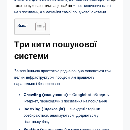
таке пошукова оптимізація сайтів
– не з ключових слів і
не з посилань, а з механіки самої пошукової системи.
Зміст
Три кити пошукової
системи
За зовнішньою простотою рядка пошуку ховаються три
великі інфраструктурні процеси, які працюють
паралельно і безперервно:
Crawling (сканування)
– Googlebot обходить
інтернет, переходячи з посилання на посилання.
Indexing (індексація)
– знайдені сторінки
розбираються, аналізуються і додаються у
гігантську базу.
Ranking (ранжування)
– коли користувач щось