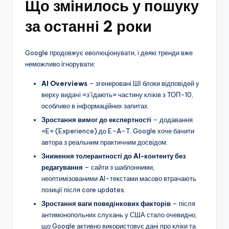
Що змінилось у пошуку
за останні 2 роки
Google продовжує еволюціонувати, і деякі тренди вже
неможливо ігнорувати:
AI Overviews
– згенеровані ШІ блоки відповідей у
верху видачі «з’їдають» частину кліків з ТОП-10,
особливо в інформаційних запитах.
Зростання вимог до експертності
– додавання
«E» (Experience) до E-A-T. Google хоче бачити
автора з реальним практичним досвідом.
Зниження толерантності до AI-контенту без
редагування
– сайти з шаблонними,
неоптимізованими AI-текстами масово втрачають
позиції після core updates.
Зростання ваги поведінкових факторів
– після
антимонопольних слухань у США стало очевидно,
що Google активно використовує дані про кліки та