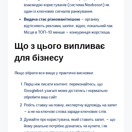
взаємодію користувачів (система Navboost) як
один із ключових сигналів ранжування.
Видача стає різноманітнішою
– органіку
відтісняють реклама, шопінг, відео, локальний пак.
Місця в ТОП-10 менше – конкуренція жорсткіша.
Що з цього випливає
для бізнесу
Якщо зібрати все вище у практичні висновки:
Перш ніж писати контент, переконайтесь, що
Googlebot узагалі може дістатись і нормально
обробити ваш сайт.
Робіть ставку на повну, експертну відповідь на запит
– а не на ключові слова заради ключових слів.
Думайте про користувача, який ставить запит, – що
йому реально потрібно дізнатись чи купити, і як