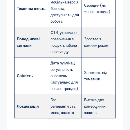
мобільна версія,
Середня (як
Технічна якість
безпека,
«поріг входу»)
доступність для
робота
CTR, утримання,
Поведінкові
повернення в
Зростає з
сигнали
пошук, глибина
кожним роком
перегляду
Дата публікації,
регулярність
Залежить від
Свіжість
оновлень
тематики
(актуально для
новин і трендів)
Гео-
Висока для
Локалізація
релевантність,
комерційних
мова, валюта
запитів