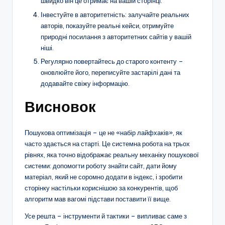
швидко він це отримає на вашій сторінці.
Інвестуйте в авторитетність: залучайте реальних
авторів, показуйте реальні кейси, отримуйте
природні посилання з авторитетних сайтів у вашій
ніші.
Регулярно повертайтесь до старого контенту –
оновлюйте його, переписуйте застарілі дані та
додавайте свіжу інформацію.
Висновок
Пошукова оптимізація – це не «набір лайфхаків», як
часто здається на старті. Це системна робота на трьох
рівнях, яка точно відображає реальну механіку пошукової
системи: допомогти роботу знайти сайт, дати йому
матеріал, який не соромно додати в індекс, і зробити
сторінку настільки кориснішою за конкурентів, щоб
алгоритм мав вагомі підстави поставити її вище.
Усе решта – інструменти й тактики – випливає саме з