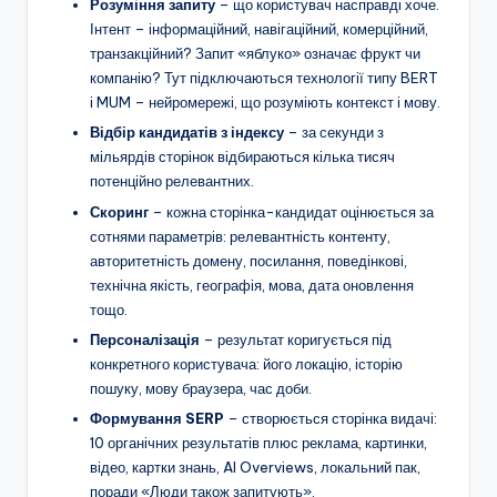
Розуміння запиту
– що користувач насправді хоче.
Інтент – інформаційний, навігаційний, комерційний,
транзакційний? Запит «яблуко» означає фрукт чи
компанію? Тут підключаються технології типу BERT
і MUM – нейромережі, що розуміють контекст і мову.
Відбір кандидатів з індексу
– за секунди з
мільярдів сторінок відбираються кілька тисяч
потенційно релевантних.
Скоринг
– кожна сторінка-кандидат оцінюється за
сотнями параметрів: релевантність контенту,
авторитетність домену, посилання, поведінкові,
технічна якість, географія, мова, дата оновлення
тощо.
Персоналізація
– результат коригується під
конкретного користувача: його локацію, історію
пошуку, мову браузера, час доби.
Формування SERP
– створюється сторінка видачі:
10 органічних результатів плюс реклама, картинки,
відео, картки знань, AI Overviews, локальний пак,
поради «Люди також запитують».