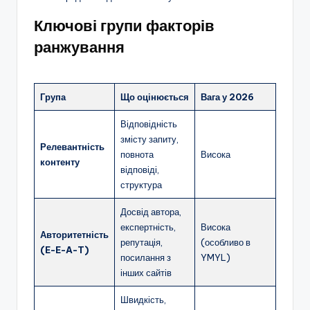
Ключові групи факторів
ранжування
Група
Що оцінюється
Вага у 2026
Відповідність
змісту запиту,
Релевантність
повнота
Висока
контенту
відповіді,
структура
Досвід автора,
експертність,
Висока
Авторитетність
репутація,
(особливо в
(E-E-A-T)
посилання з
YMYL)
інших сайтів
Швидкість,