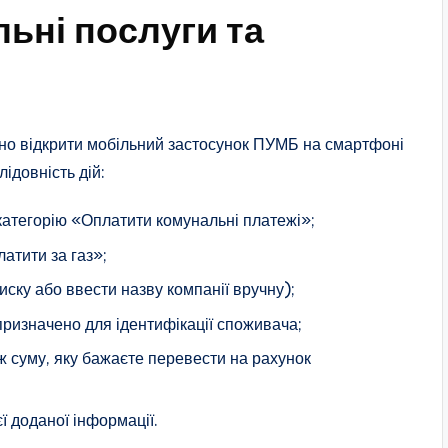
ьні послуги та
ібно відкрити мобільний застосунок ПУМБ на смартфоні
ідовність дій:
категорію «Оплатити комунальні платежі»;
атити за газ»;
ску або ввести назву компанії вручну);
 призначено для ідентифікації споживача;
ж суму, яку бажаєте перевести на рахунок
ї доданої інформації.