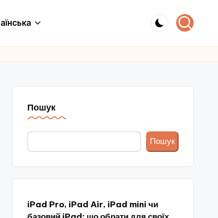
аїнська
Пошук
Пошук
iPad Pro, iPad Air, iPad mini чи
базовий iPad: що обрати для своїх