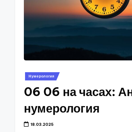
Опубликовано
Нумерология
в
06 06 на часах: А
нумерология
18.03.2025