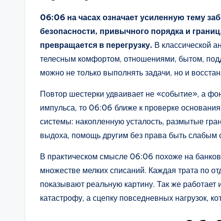
06:06 на часах означает усиленную тему з
безопасности, привычного порядка и границ
превращается в перегрузку.
В классической ан
телесным комфортом, отношениями, бытом, подд
можно не только выполнять задачи, но и восста
Повтор шестерки удваивает не «событие», а фон.
импульса, то 06:06 ближе к проверке основания.
системы: накопленную усталость, размытые гра
выдоха, помощь другим без права быть слабым 
В практическом смысле 06:06 похоже на банковс
множестве мелких списаний. Каждая трата по отд
показывают реальную картину. Так же работает и
катастрофу, а сцепку повседневных нагрузок, к