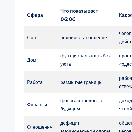
Что показывает
Сфера
Как 
06:06
челов
Сон
недовосстановление
дейст
функциональность без
прост
Дом
уюта
«здес
рабоч
Работа
размытые границы
отвеч
фоновая тревога о
доход
Финансы
будущем
ясной
дефицит
общен
Отношения
эмоциональной опоры
челов