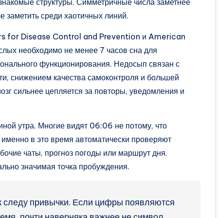
знакомые структуры. Симметричные числа заметнее
че заметить среди хаотичных линий.
s for Disease Control and Prevention и American
лых необходимо не менее 7 часов сна для
ионального функционирования. Недосып связан с
ти, снижением качества самоконтроля и большей
озг сильнее цепляется за повторы, уведомления и
ной утра. Многие видят 06:06 не потому, что
о именно в это время автоматически проверяют
бочие чаты, прогноз погоды или маршрут дня.
ально значимая точка пробуждения.
 к следу привычки. Если цифры появляются
время, почти наверняка важнее не символ