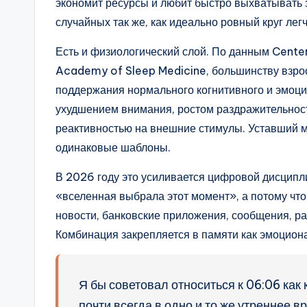
экономит ресурсы и любит быстро выхватывать 
случайных так же, как идеально ровный круг лег
Есть и физиологический слой. По данным Center
Academy of Sleep Medicine, большинству взрос
поддержания нормального когнитивного и эмоц
ухудшением внимания, ростом раздражительнос
реактивностью на внешние стимулы. Уставший м
одинаковые шаблоны.
В 2026 году это усиливается цифровой дисципли
«вселенная выбрала этот момент», а потому чт
новости, банковские приложения, сообщения, ра
Комбинация закрепляется в памяти как эмоцион
Я бы советовал относиться к 06:06 как
почти всегда в одно и то же утреннее 