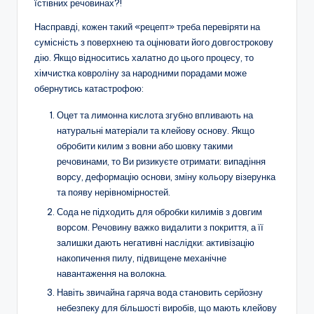
їстівних речовинах?!
Насправді, кожен такий «рецепт» треба перевіряти на
сумісність з поверхнею та оцінювати його довгострокову
дію. Якщо відноситись халатно до цього процесу, то
хімчистка ковроліну за народними порадами може
обернутись катастрофою:
Оцет та лимонна кислота згубно впливають на
натуральні матеріали та клейову основу. Якщо
обробити килим з вовни або шовку такими
речовинами, то Ви ризикуєте отримати: випадіння
ворсу, деформацію основи, зміну кольору візерунка
та появу нерівномірностей.
Сода не підходить для обробки килимів з довгим
ворсом. Речовину важко видалити з покриття, а її
залишки дають негативні наслідки: активізацію
накопичення пилу, підвищене механічне
навантаження на волокна.
Навіть звичайна гаряча вода становить серйозну
небезпеку для більшості виробів, що мають клейову