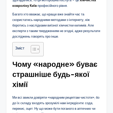
ковроліну Київ
професійного рівня.
Багато хто вважає, що краще вже знайти час та
скористатись народними методами з інтернету, ніж
боротись з наслідками виїзної хімчистки килимів. Але
експерти з таким твердженням не згодні, адже результати
досліджень говорять про інше.
Зміст
Чому «народне» буває
страшніше будь-якої
хімії
Ми всі звикли довіряти «народним рецептам чистоти», бо
до їх складу входять зрозумілі нам інгредієнти: сода,
перекис, оцет. Ну що може бути поганого в аптечних чи