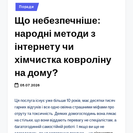
Опубліковано
Поради
у
Що небезпечніше:
народні методи з
інтернету чи
хімчистка ковроліну
на дому?
05.07.2026
Ця послуга існує уже більше 10 років, має десятки тисяч
гарних відгуків і все одно овіяна страшними міфами про
отруту та токсичність. Деяких домогосподинь вона лякає
на стільки, що вони віддають перевагу не спеціалістам, а
багатогодинній самостійній роботі. І якщо ви ще не
здогадались, то ця моторошна послуга – це
хімчистка