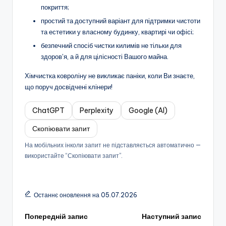
покриття;
простий та доступний варіант для підтримки чистоти
та естетики у власному будинку, квартирі чи офісі;
безпечний спосіб чистки килимів не тільки для
здоровʼя, а й для цілісності Вашого майна.
Хімчистка ковроліну не викликає паніки, коли Ви знаєте,
що поруч досвідчені клінери!
ChatGPT
Perplexity
Google (AI)
Скопіювати запит
На мобільних інколи запит не підставляється автоматично —
використайте “Скопіювати запит”.
Останнє оновлення на 05.07.2026
Навігація
Попередній запис
Наступний запис