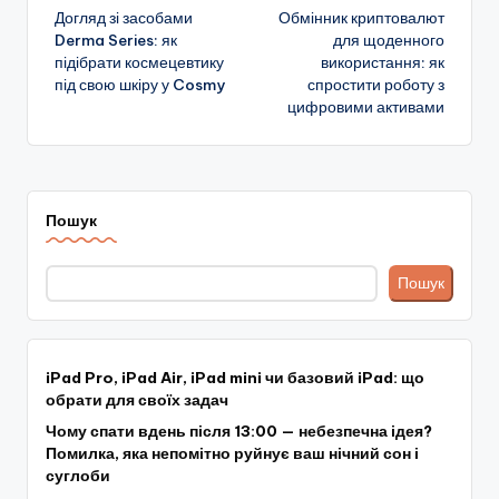
Догляд зі засобами
Обмінник криптовалют
по
Derma Series: як
для щоденного
підібрати космецевтику
використання: як
запису
під свою шкіру у Cosmy
спростити роботу з
цифровими активами
Пошук
Пошук
iPad Pro, iPad Air, iPad mini чи базовий iPad: що
обрати для своїх задач
Чому спати вдень після 13:00 — небезпечна ідея?
Помилка, яка непомітно руйнує ваш нічний сон і
суглоби