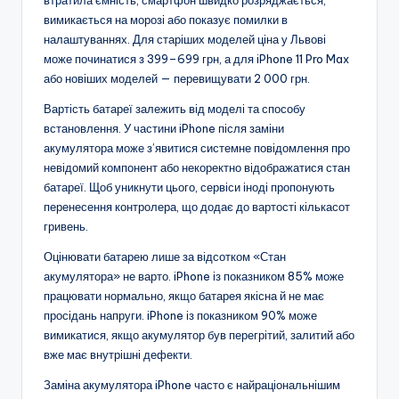
вимикається на морозі або показує помилки в
налаштуваннях. Для старіших моделей ціна у Львові
може починатися з 399–699 грн, а для iPhone 11 Pro Max
або новіших моделей — перевищувати 2 000 грн.
Вартість батареї залежить від моделі та способу
встановлення. У частини iPhone після заміни
акумулятора може з’явитися системне повідомлення про
невідомий компонент або некоректно відображатися стан
батареї. Щоб уникнути цього, сервіси іноді пропонують
перенесення контролера, що додає до вартості кількасот
гривень.
Оцінювати батарею лише за відсотком «Стан
акумулятора» не варто. iPhone із показником 85% може
працювати нормально, якщо батарея якісна й не має
просідань напруги. iPhone із показником 90% може
вимикатися, якщо акумулятор був перегрітий, залитий або
вже має внутрішні дефекти.
Заміна акумулятора iPhone часто є найраціональнішим