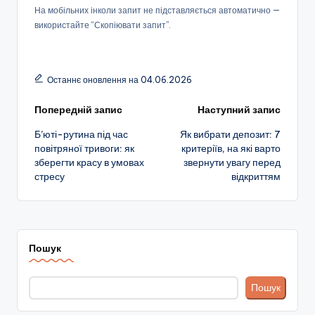
На мобільних інколи запит не підставляється автоматично —
використайте “Скопіювати запит”.
Останнє оновлення на 04.06.2026
Навігація
Попередній запис
Наступний запис
Б’юті-рутина під час
Як вибрати депозит: 7
по
повітряної тривоги: як
критеріїв, на які варто
зберегти красу в умовах
звернути увагу перед
запису
стресу
відкриттям
Пошук
Пошук