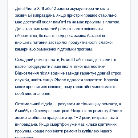
Для iPhone X, 11 або 12 заміна акумулятора чи скла
зазвичай виправдана, якщо пристрій працює стабільно,
має достатній обсяг пам’яті та не має проблем із платою.
Для старіших моделей ремонт варто оцінювати
обережніше, бо навіть недорога заміна батареї не
вирішить питання застарілої продуктивності, слабкої
камери або обмеженої підтримки програм.
Складний ремонт плати, Face ID або наслідків залиття
варто погоджувати лише після чіткої діагностики.
Відновлення після води не завжди гарантує довгий строк
служби, навіть якщо iPhone вдалося запустити. Корозія
може проявитися пізніше, тому гарантійні умови мають
особливе значення.
Оптимальний підхід — рахувати не тільки ціну ремонту, а
й майбутній ресурс пристрою. Якщо після ремонту iPhone
зможе стабільно працювати ще 1–2 роки, витрата часто
виправдана. Якщо смартфон уже має кілька критичних
проблем, краще порівняти ремонт із купівлею іншого
пристрою.