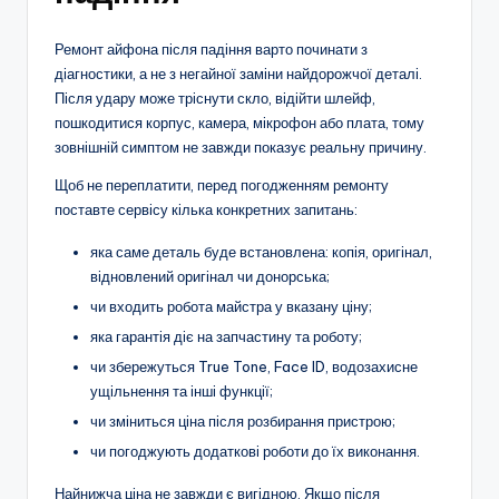
Ремонт айфона після падіння варто починати з
діагностики, а не з негайної заміни найдорожчої деталі.
Після удару може тріснути скло, відійти шлейф,
пошкодитися корпус, камера, мікрофон або плата, тому
зовнішній симптом не завжди показує реальну причину.
Щоб не переплатити, перед погодженням ремонту
поставте сервісу кілька конкретних запитань:
яка саме деталь буде встановлена: копія, оригінал,
відновлений оригінал чи донорська;
чи входить робота майстра у вказану ціну;
яка гарантія діє на запчастину та роботу;
чи збережуться True Tone, Face ID, водозахисне
ущільнення та інші функції;
чи зміниться ціна після розбирання пристрою;
чи погоджують додаткові роботи до їх виконання.
Найнижча ціна не завжди є вигідною. Якщо після