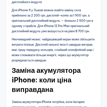
дисплейного модуля.
Для iPhone 11 у Львові можна знайти заміну скла
приблизно за 2 200 грн, дисплей-копію за 1 900 грн, а
оригінальний дисплейний модуль — близько 2 500 грн в
одному з прайсів. Для iPhone 12 Pro Max оригінальний
дисплейний модуль уже вказується на рівні 8 700 грн.
Неочевидний нюанс: найдешевший екран може збільшити
витрати пізніше. Дисплей низької якості швидше вигорає,
має гіршу передачу кольорів, слабший олеофобний шар і
може споживати більше енергії, через що акумулятор
розряджається швидше.
Заміна акумулятора
iPhone: коли ціна
виправдана
Заміна акумулятора iPhone потрібна, коли батарея
втратила ємність, смартфон швидко розряджається,