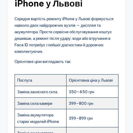
iPhone у Львові
Середня вартість ремонту iPhone у Львові формується
навколо двох найдорожчих вузлів — дисплея та
акумулятора. Просте сервісне обслуговування коштує
дешевше, а ремонт після удару, води або втручання в
Face ID потребує глибшої діагностики й дорожчих
комплектуючих.
Орієнтовні ціни виглядають так:
Послуга
Орієнтовна ціна у Львові
Заміна захисного скла
350–450 грн
Заміна скла камери
399–800 грн
Заміна акумулятора
399–899 грн
старих моделей iPhone