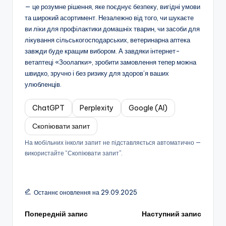
— це розумне рішення, яке поєднує безпеку, вигідні умови
та широкий асортимент. Незалежно від того, чи шукаєте
ви ліки для профілактики домашніх тварин, чи засоби для
лікування сільськогосподарських, ветеринарна аптека
завжди буде кращим вибором. А завдяки інтернет-
ветаптеці «Зоолапки», зробити замовлення тепер можна
швидко, зручно і без ризику для здоров’я ваших
улюбленців.
ChatGPT
Perplexity
Google (AI)
Скопіювати запит
На мобільних інколи запит не підставляється автоматично —
використайте “Скопіювати запит”.
Останнє оновлення на 29.09.2025
Навігація
Попередній запис
Наступний запис