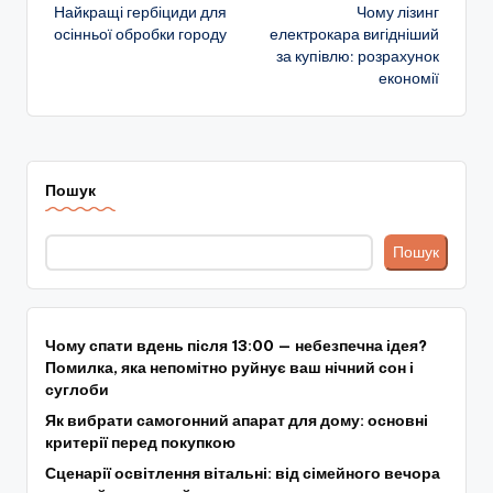
Найкращі гербіциди для
Чому лізинг
по
осінньої обробки городу
електрокара вигідніший
за купівлю: розрахунок
запису
економії
Пошук
Пошук
Чому спати вдень після 13:00 — небезпечна ідея?
Помилка, яка непомітно руйнує ваш нічний сон і
суглоби
Як вибрати самогонний апарат для дому: основні
критерії перед покупкою
Сценарії освітлення вітальні: від сімейного вечора