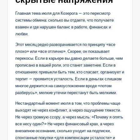
Главная тема июля для Козерога — это пересмотр
системы обмена: сколько вы отдаете, что получаете
взамен и где нарушен баланс в работе, финансах и
любви.
Этот месяц редко разворачивается по принципу «все
плохо» или «все отлично». Скорее, он показывает
перекосы. Если в карьере вы давно делаете больше, чем
прописано в вашей роли, это станет заметнее. Если в
отношениях привыкли быть тем, кто спасает, организует и
терпит — проявится усталость. Если в деньгах слишком
многое держится на самоуспокоении вроде «потом
разберусь», мелкие утечки перестанут быть мелкими.
Нестандартный момент июля в том, что проблемы чаще
выходят не через конфликт, а через ощущение тяжести.
Не через громкую ссору, а через мысль: «Почему я опять
все несу один?» Не через финансовый крах, а через
внезапное осознание, сколько уходит на подписки,
спонтанные покупки «для компенсации усталости» и