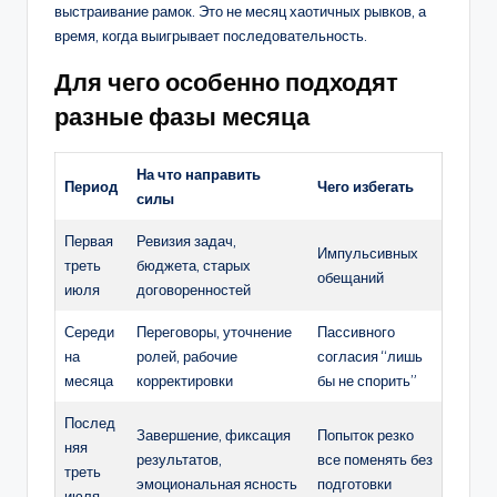
выстраивание рамок. Это не месяц хаотичных рывков, а
время, когда выигрывает последовательность.
Для чего особенно подходят
разные фазы месяца
На что направить
Период
Чего избегать
силы
Первая
Ревизия задач,
Импульсивных
треть
бюджета, старых
обещаний
июля
договоренностей
Середи
Переговоры, уточнение
Пассивного
на
ролей, рабочие
согласия “лишь
месяца
корректировки
бы не спорить”
Послед
Завершение, фиксация
Попыток резко
няя
результатов,
все поменять без
треть
эмоциональная ясность
подготовки
июля