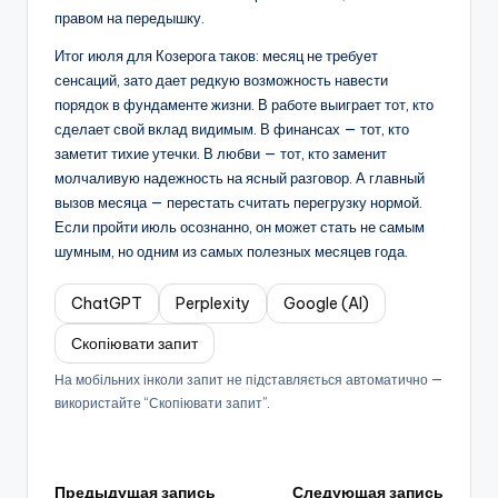
правом на передышку.
Итог июля для Козерога таков: месяц не требует
сенсаций, зато дает редкую возможность навести
порядок в фундаменте жизни. В работе выиграет тот, кто
сделает свой вклад видимым. В финансах — тот, кто
заметит тихие утечки. В любви — тот, кто заменит
молчаливую надежность на ясный разговор. А главный
вызов месяца — перестать считать перегрузку нормой.
Если пройти июль осознанно, он может стать не самым
шумным, но одним из самых полезных месяцев года.
ChatGPT
Perplexity
Google (AI)
Скопіювати запит
На мобільних інколи запит не підставляється автоматично —
використайте “Скопіювати запит”.
Предыдущая запись
Следующая запись