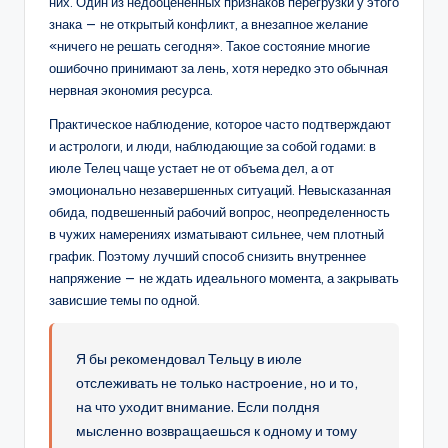
них. Один из недооцененных признаков перегрузки у этого
знака — не открытый конфликт, а внезапное желание
«ничего не решать сегодня». Такое состояние многие
ошибочно принимают за лень, хотя нередко это обычная
нервная экономия ресурса.
Практическое наблюдение, которое часто подтверждают
и астрологи, и люди, наблюдающие за собой годами: в
июле Телец чаще устает не от объема дел, а от
эмоционально незавершенных ситуаций. Невысказанная
обида, подвешенный рабочий вопрос, неопределенность
в чужих намерениях изматывают сильнее, чем плотный
график. Поэтому лучший способ снизить внутреннее
напряжение — не ждать идеального момента, а закрывать
зависшие темы по одной.
Я бы рекомендовал Тельцу в июле
отслеживать не только настроение, но и то,
на что уходит внимание. Если полдня
мысленно возвращаешься к одному и тому