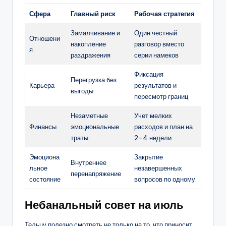
Сфера
Главный риск
Рабочая стратегия
Замалчивание и
Один честный
Отношени
накопление
разговор вместо
я
раздражения
серии намеков
Фиксация
Перегрузка без
Карьера
результатов и
выгоды
пересмотр границ
Незаметные
Учет мелких
Финансы
эмоциональные
расходов и план на
траты
2–4 недели
Эмоциона
Закрытие
Внутреннее
льное
незавершенных
перенапряжение
состояние
вопросов по одному
Небанальный совет на июль
Тельцу полезно смотреть не только на то, что приносит