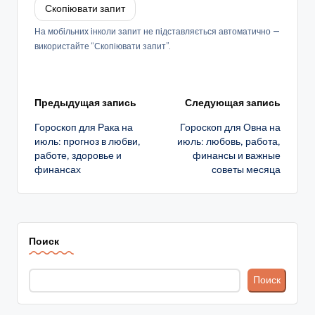
Скопіювати запит
На мобільних інколи запит не підставляється автоматично —
використайте “Скопіювати запит”.
Навигация
Предыдущая запись
Следующая запись
Гороскоп для Рака на
Гороскоп для Овна на
записи
июль: прогноз в любви,
июль: любовь, работа,
работе, здоровье и
финансы и важные
финансах
советы месяца
Поиск
Поиск