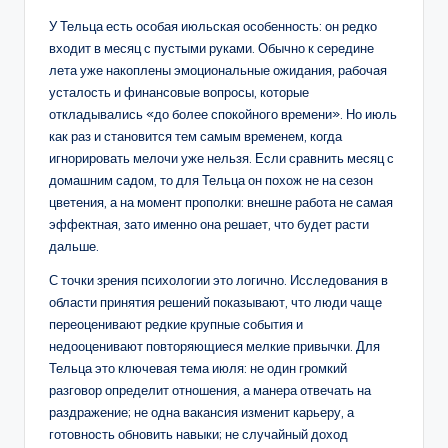
У Тельца есть особая июльская особенность: он редко
входит в месяц с пустыми руками. Обычно к середине
лета уже накоплены эмоциональные ожидания, рабочая
усталость и финансовые вопросы, которые
откладывались «до более спокойного времени». Но июль
как раз и становится тем самым временем, когда
игнорировать мелочи уже нельзя. Если сравнить месяц с
домашним садом, то для Тельца он похож не на сезон
цветения, а на момент прополки: внешне работа не самая
эффектная, зато именно она решает, что будет расти
дальше.
С точки зрения психологии это логично. Исследования в
области принятия решений показывают, что люди чаще
переоценивают редкие крупные события и
недооценивают повторяющиеся мелкие привычки. Для
Тельца это ключевая тема июля: не один громкий
разговор определит отношения, а манера отвечать на
раздражение; не одна вакансия изменит карьеру, а
готовность обновить навыки; не случайный доход