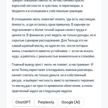
требует показной смелости, но настойчиво просит
взрослой честности: в чувствах, в переговорах, в
бюджете и в отношении к собственным границам.
В отношениях июль помогает понять, где есть настоящая
близость, а где осталась одна привычка. В карьере он
подталкивает к более точной оценке своего труда и
ценности. В финансах учит видеть не только доходы, но и
скрытые сценарии расходования. Для Тельца это не
самый шумный месяц, но один из тех, после которых
жизнь становится заметно устойчивее — если не искать
чудо, а работать с реальностью внимательно и спокойно.
Главный вывод прост: июль не ломает, а настраивает. И
если Телец перестанет откладывать важные разговоры,
начнет считать не только деньги, но и собственный
ресурс, и выберет честность вместо затяжного терпения,
то месяц даст не просто временное облегчение, а очень
практичный задел на следующие недели.
ChatGPT
Perplexity
Google (AI)